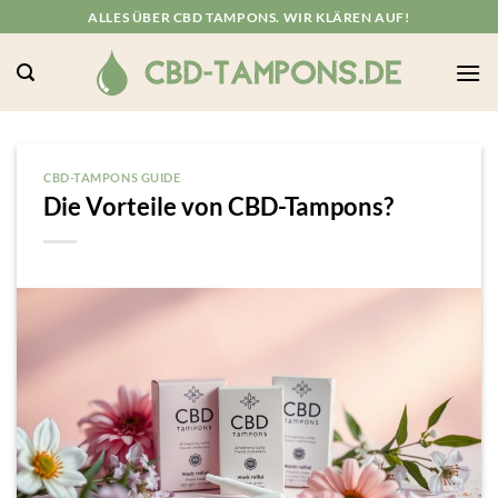
Zum
ALLES ÜBER CBD TAMPONS. WIR KLÄREN AUF!
Inhalt
springen
CBD-TAMPONS GUIDE
Die Vorteile von CBD-Tampons?