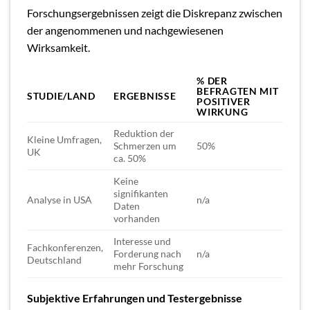
Forschungsergebnissen zeigt die Diskrepanz zwischen
der angenommenen und nachgewiesenen
Wirksamkeit.
% DER
BEFRAGTEN MIT
STUDIE/LAND
ERGEBNISSE
POSITIVER
WIRKUNG
Reduktion der
Kleine Umfragen,
Schmerzen um
50%
UK
ca. 50%
Keine
signifikanten
Analyse in USA
n/a
Daten
vorhanden
Interesse und
Fachkonferenzen,
Forderung nach
n/a
Deutschland
mehr Forschung
Subjektive Erfahrungen und Testergebnisse